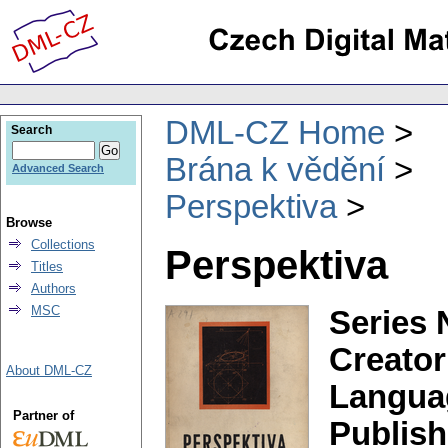
DML-CZ Home
Search
Brána k vědění
Advanced Search
Perspektiva
Browse
Collections
Perspektiva
Titles
Authors
MSC
Series 
Creator
About DML-CZ
Langua
Partner of
Publish