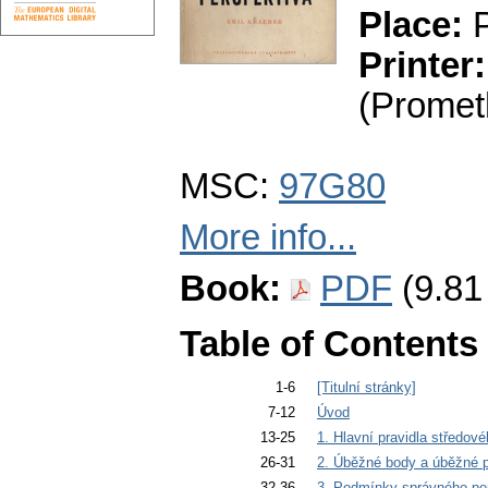
Place:
P
Printer:
(Promet
MSC:
97G80
More info...
Book:
PDF
(9.81
Table of Contents
1-6
[Titulní stránky]
7-12
Úvod
13-25
1. Hlavní pravidla středov
26-31
2. Úběžné body a úběžné 
32-36
3. Podmínky správného per