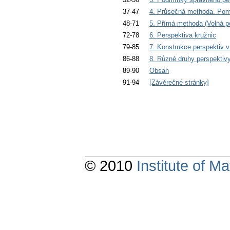
37-47
4. Průsečná methoda. Pom
48-71
5. Přímá methoda (Volná p
72-78
6. Perspektiva kružnic
79-85
7. Konstrukce perspektiv v
86-88
8. Různé druhy perspektiv
89-90
Obsah
91-94
[Závěrečné stránky]
© 2010
Institute of 