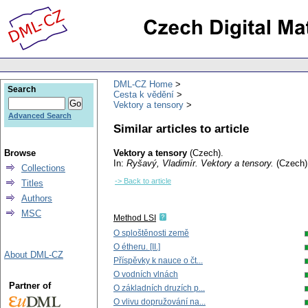
DML-CZ Home
Search
Cesta k vědění
Vektory a tensory
Advanced Search
Similar articles to article
Browse
Vektory a tensory
(Czech).
In:
Ryšavý, Vladimír
. Vektory a tensory.
(Czech)
Collections
-> Back to article
Titles
Authors
MSC
Method LSI
O sploštěnosti země
O étheru. [II.]
About DML-CZ
Příspěvky k nauce o čt...
O vodních vlnách
Partner of
O základních druzích p...
O vlivu dopružování na...