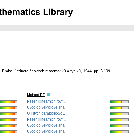
.
Praha: Jednota českých matematiků a fysiků, 1944.
pp. 6-109
Method RP
Řešení lineárních rovn...
Úvod do vektorové anal...
O jistých parabolickýc...
Řešení lineárních rovn...
Úvod do vektorové anal...
Úvod do vektorové anal...