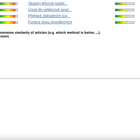
Skaláry křivosti nadpl...
Úvod do vektorové anal...
Přehled základních poj...
Funkce dvou proměnných
mine similarity of articles (e.g. which method is better, ...).
opment.