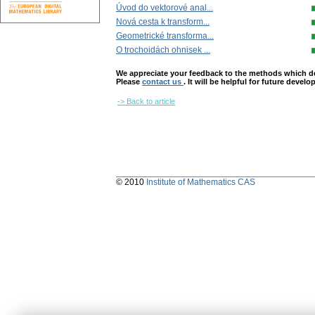
Úvod do vektorové anal...
Nová cesta k transform...
Geometrické transforma...
O trochoidách ohnisek ...
We appreciate your feedback to the methods which deter
Please
contact us
. It will be helpful for future devel
-> Back to article
© 2010
Institute of Mathematics CAS