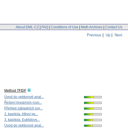
About DML-CZ
|
FAQ
|
Conditions of Use
|
Math Archives
|
Contact Us
Previous
|
Up
|
Next
Method TFIDF
Úvod do vektorové anal...
Řešení lineárních rovn...
Přehled základních poj...
2. kapitola. Afinní ge...
3. kapitola. Euklidovs...
Úvod do vektorové anal...