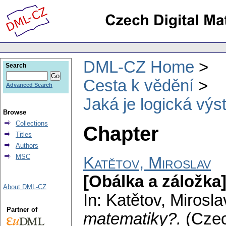
DML-CZ Home
Search
Cesta k vědění
Advanced Search
Jaká je logická vý
Browse
Collections
Chapter
Titles
Authors
MSC
Katětov, Miroslav
[Obálka a záložka
About DML-CZ
In: Katětov, Mirosl
Partner of
matematiky?.
(Cze