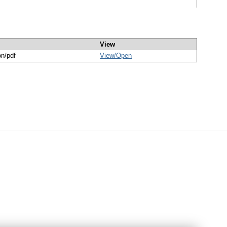
View
on/pdf
View/
Open