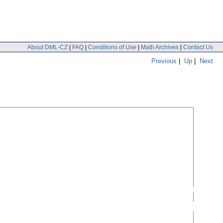
About DML-CZ
|
FAQ
|
Conditions of Use
|
Math Archives
|
Contact Us
Previous
|
Up
|
Next