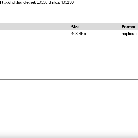
http://hdl.handle.net/10338.dmlcz/403130
Size
Format
408.4Kb
applicati