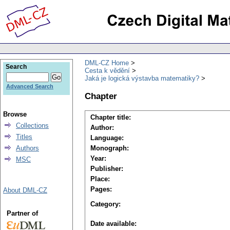
DML-CZ Home
Search
Cesta k vědění
Jaká je logická výstavba matematiky?
Advanced Search
Chapter
Browse
Chapter title:
Collections
Author:
Titles
Language:
Authors
Monograph:
Year:
MSC
Publisher:
Place:
Pages:
About DML-CZ
Category:
Partner of
Date available: