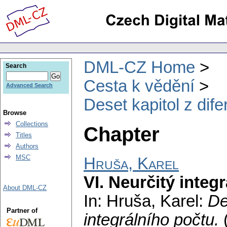
DML-CZ Home
Search
Cesta k vědění
Advanced Search
Deset kapitol z dife
Browse
Collections
Chapter
Titles
Authors
MSC
Hruša, Karel
VI. Neurčitý integr
About DML-CZ
In: Hruša, Karel:
De
Partner of
integrálního počtu.