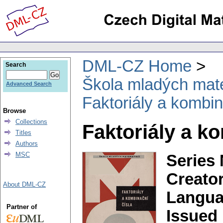
DML-CZ Home
Search
Škola mladých mat
Advanced Search
Faktoriály a kombin
Browse
Collections
Faktoriály a k
Titles
Authors
MSC
Series 
Creator
About DML-CZ
Langua
Partner of
Issued 