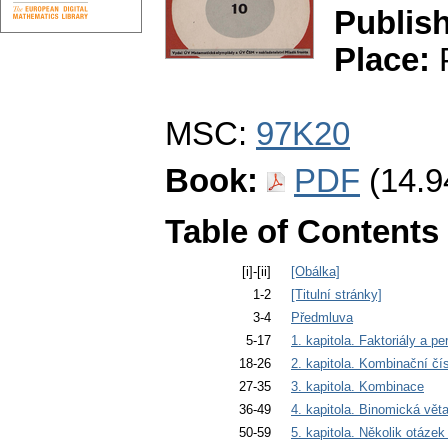
Publish
Place:
P
MSC:
97K20
Book:
PDF
(14.9
Table of Contents
[i]-[ii]
[Obálka]
1-2
[Titulní stránky]
3-4
Předmluva
5-17
1. kapitola. Faktoriály a p
18-26
2. kapitola. Kombinační čí
27-35
3. kapitola. Kombinace
36-49
4. kapitola. Binomická vět
50-59
5. kapitola. Několik otázek