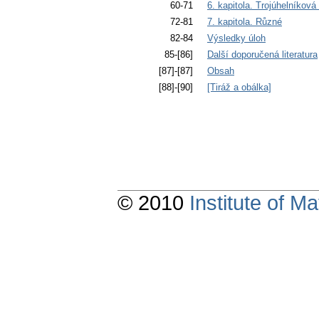
60-71
6. kapitola. Trojúhelníková 
72-81
7. kapitola. Různé
82-84
Výsledky úloh
85-[86]
Další doporučená literatura
[87]-[87]
Obsah
[88]-[90]
[Tiráž a obálka]
© 2010
Institute of 