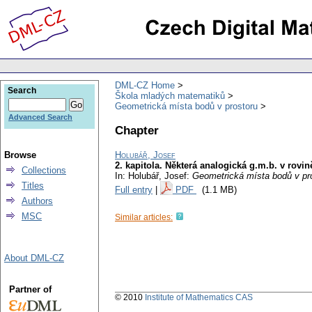
DML-CZ Home
Search
Škola mladých matematiků
Geometrická místa bodů v prostoru
Advanced Search
Chapter
Browse
Holubář, Josef
2. kapitola. Některá analogická g.m.b. v rovin
Collections
In: Holubář, Josef:
Geometrická místa bodů v pr
Titles
Full entry
|
PDF
(1.1 MB)
Authors
MSC
Similar articles:
About DML-CZ
Partner of
© 2010
Institute of Mathematics CAS