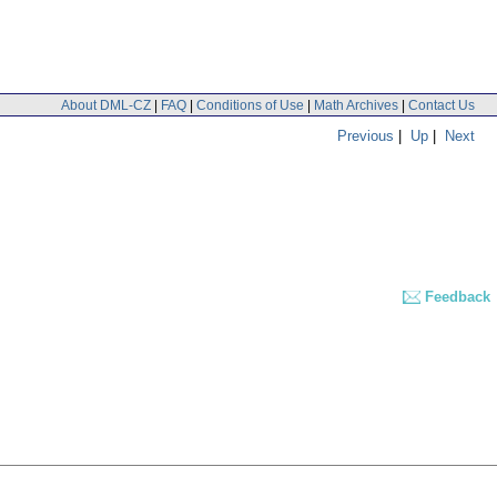
About DML-CZ
|
FAQ
|
Conditions of Use
|
Math Archives
|
Contact Us
Previous
|
Up
|
Next
Feedback