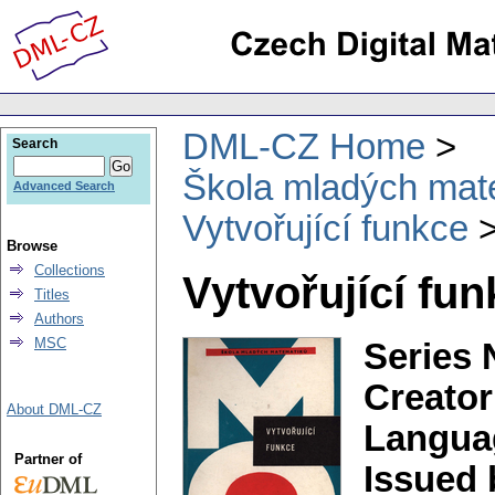
DML-CZ Home
Search
Škola mladých mat
Advanced Search
Vytvořující funkce
Browse
Collections
Vytvořující fu
Titles
Authors
MSC
Series 
Creator
About DML-CZ
Langua
Partner of
Issued 