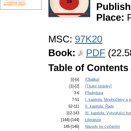
Publish
Place:
P
MSC:
97K20
Book:
PDF
(22.5
Table of Contents
[i]-[ii]
[Obálka]
[1]-[2]
[Titulní stránky]
3-6
Předmluva
7-51
I. kapitola. Mnohočleny a j
52-111
II. kapitola. Řady
112-143
III. kapitola. Vytvořující fu
[144]-[144]
Literatura
145-[146]
Návody ke cvičením