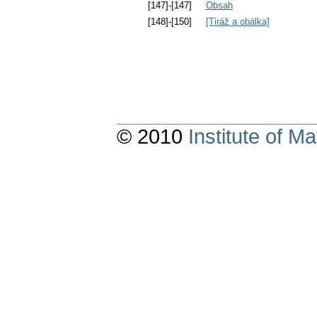
[147]-[147]
Obsah
[148]-[150]
[Tiráž a obálka]
© 2010
Institute of 