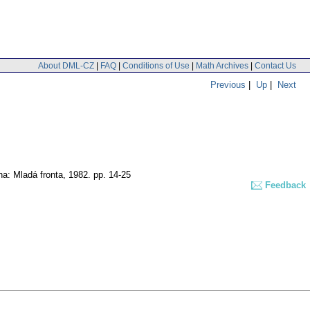
About DML-CZ
|
FAQ
|
Conditions of Use
|
Math Archives
|
Contact Us
Previous
|
Up
|
Next
ha: Mladá fronta, 1982.
pp. 14-25
Feedback