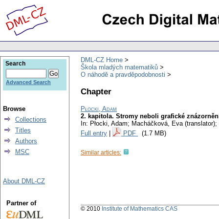
DML-CZ Home
Search
Škola mladých matematiků
O náhodě a pravděpodobnosti
Advanced Search
Chapter
Browse
Płocki, Adam
2. kapitola. Stromy neboli grafické znázorn
Collections
In: Płocki, Adam; Macháčková, Eva (translator); 
Titles
Full entry
|
PDF
(1.7 MB)
Authors
MSC
Similar articles:
About DML-CZ
Partner of
© 2010
Institute of Mathematics CAS