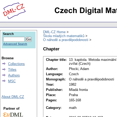
DML-CZ Home
Search
Škola mladých matematiků
O náhodě a pravděpodobnosti
Advanced Search
Chapter
Browse
Chapter title:
13. kapitola. Metoda maximální
zvířat (Czech)
Collections
Author:
Płocki, Adam
Titles
Language:
Czech
Authors
Monograph:
O náhodě a pravděpodobnosti
MSC
Year:
1982
Publisher:
Mladá fronta
Place:
Praha
About DML-CZ
Pages:
165-168
Category:
math
Partner of