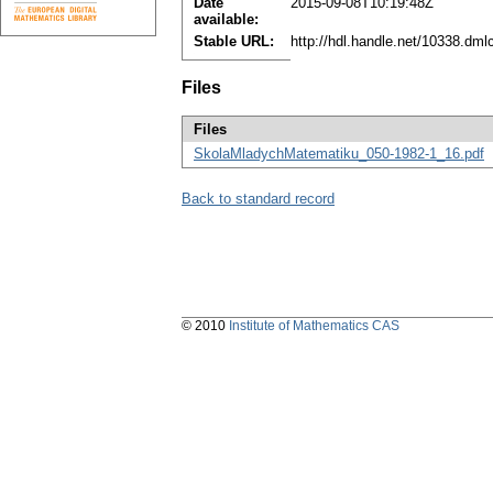
Date
2015-09-08T10:19:48Z
available:
Stable URL:
http://hdl.handle.net/10338.dm
Files
Files
SkolaMladychMatematiku_050-1982-1_16.pdf
Back to standard record
© 2010
Institute of Mathematics CAS