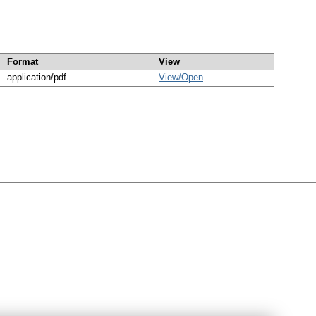
Format
View
application/pdf
View/
Open