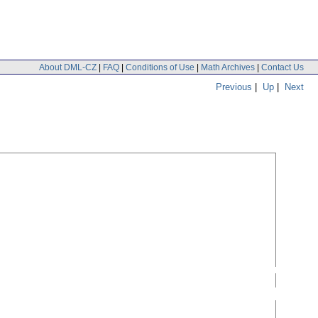
About DML-CZ
|
FAQ
|
Conditions of Use
|
Math Archives
|
Contact Us
Previous
|
Up
|
Next