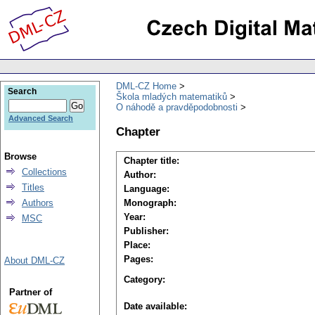
DML-CZ Home
Search
Škola mladých matematiků
O náhodě a pravděpodobnosti
Advanced Search
Chapter
Browse
Chapter title:
Collections
Author:
Titles
Language:
Authors
Monograph:
Year:
MSC
Publisher:
Place:
Pages:
About DML-CZ
Category:
Partner of
Date available: