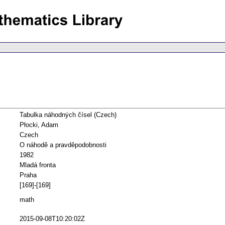
Tabulka náhodných čísel (Czech)
Płocki, Adam
Czech
O náhodě a pravděpodobnosti
1982
Mladá fronta
Praha
[169]-[169]
math
2015-09-08T10:20:02Z