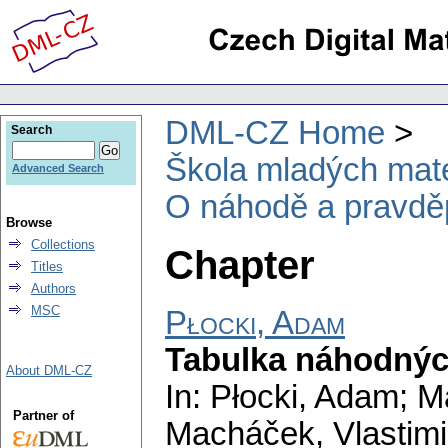
DML-CZ Home
Search
Škola mladých mat
Advanced Search
O náhodě a pravdě
Browse
Collections
Chapter
Titles
Authors
MSC
Płocki, Adam
Tabulka náhodnýc
About DML-CZ
In: Płocki, Adam; M
Partner of
Macháček, Vlastimil 