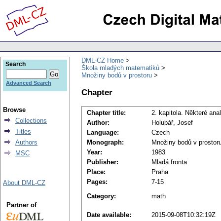
DML-CZ Home
Search
Škola mladých matematiků
Množiny bodů v prostoru
Advanced Search
Chapter
Browse
Chapter title:
2. kapitola. Některé an
Collections
Author:
Holubář, Josef
Titles
Language:
Czech
Authors
Monograph:
Množiny bodů v prostor
Year:
1983
MSC
Publisher:
Mladá fronta
Place:
Praha
Pages:
7-15
About DML-CZ
Category:
math
Partner of
Date available:
2015-09-08T10:32:19Z