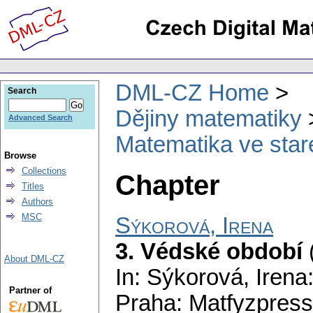
DML-CZ Home
Search
Dějiny matematiky
Advanced Search
Matematika ve staré
Browse
Collections
Chapter
Titles
Authors
MSC
Sýkorová, Irena
3. Védské období
About DML-CZ
In: Sýkorová, Irena
Partner of
Praha: Matfyzpress