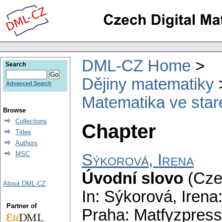
DML-CZ Home
Search
Dějiny matematiky
Advanced Search
Matematika ve staré
Browse
Collections
Chapter
Titles
Authors
MSC
Sýkorová, Irena
Úvodní slovo
(Cze
About DML-CZ
In: Sýkorová, Irena
Partner of
Praha: Matfyzpress