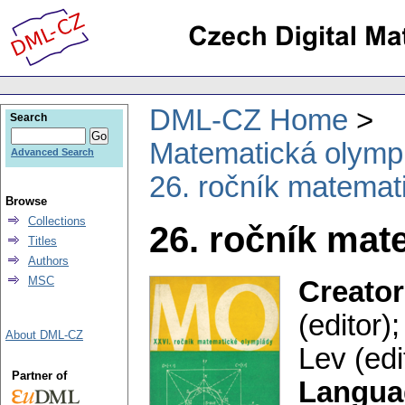
DML-CZ Home
Search
Matematická olymp
Advanced Search
26. ročník matemat
Browse
Collections
26. ročník mat
Titles
Authors
MSC
Creator
(editor)
About DML-CZ
Lev (edi
Partner of
Langua