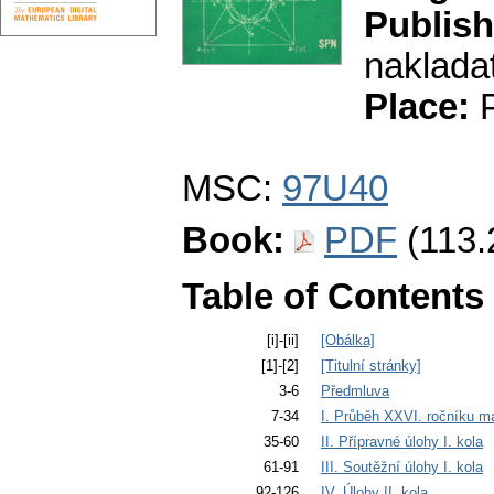
Publish
nakladat
Place:
P
MSC:
97U40
Book:
PDF
(113.
Table of Contents
[i]-[ii]
[Obálka]
[1]-[2]
[Titulní stránky]
3-6
Předmluva
7-34
I. Průběh XXVI. ročníku m
35-60
II. Přípravné úlohy I. kola
61-91
III. Soutěžní úlohy I. kola
92-126
IV. Úlohy II. kola