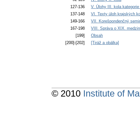
127-136
V. Úlohy III. kola kategorie
137-148
VI. Texty úloh krajských ko
149-166
VII. Korešpondenčný semi
167-198
VIII. Správa o XIX. medzi
[199]
Obsah
[200]-[202]
[Tiráž a obálka]
© 2010
Institute of 