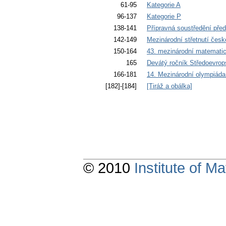
61-95
Kategorie A
96-137
Kategorie P
138-141
Přípravná soustředění př
142-149
Mezinárodní střetnutí čes
150-164
43. mezinárodní matemati
165
Devátý ročník Středoevrop
166-181
14. Mezinárodní olympiáda 
[182]-[184]
[Tiráž a obálka]
© 2010
Institute of 