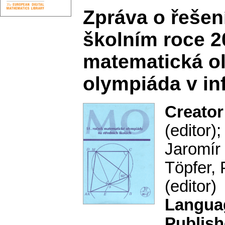
Zpráva o řešen
školním roce 2
matematická ol
olympiáda v in
Creator
(editor)
Jaromír 
Töpfer, 
(editor)
Langua
Publish