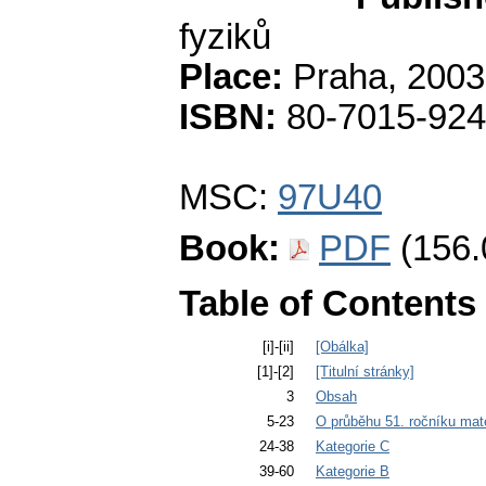
fyziků
Place:
Praha, 2003
ISBN:
80-7015-924
MSC:
97U40
Book:
PDF
(156.
Table of Contents
[i]-[ii]
[Obálka]
[1]-[2]
[Titulní stránky]
3
Obsah
5-23
O průběhu 51. ročníku ma
24-38
Kategorie C
39-60
Kategorie B