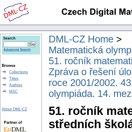
DML-CZ Home
Search
Matematická olymp
Advanced Search
51. ročník matemat
Browse
Zpráva o řešení úl
Collections
Titles
roce 2001/2002. 43
Authors
olympiáda. 14. mez
MSC
51. ročník mat
About DML-CZ
středních škol
Partner of