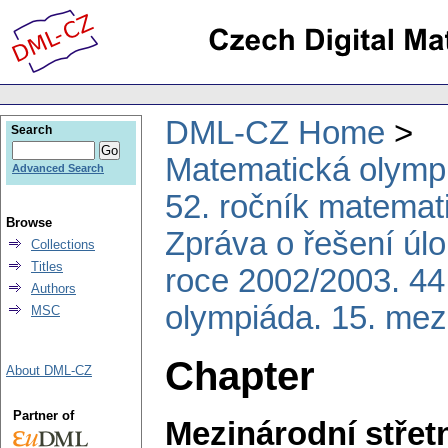
DML-CZ Home
Search
Matematická olymp
Advanced Search
52. ročník matemat
Browse
Zpráva o řešení úl
Collections
Titles
roce 2002/2003. 44
Authors
olympiáda. 15. mez
MSC
Chapter
About DML-CZ
Partner of
Mezinárodní střet