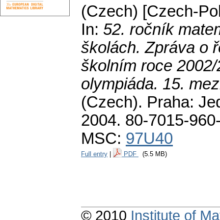
(Czech) [Czech-Poli
In:
52. ročník mate
školách. Zpráva o 
školním roce 2002/
olympiáda. 15. mezi
(Czech).
Praha: Je
2004. 80-7015-960
MSC:
97U40
Full entry
|
PDF
(5.5 MB)
© 2010
Institute of 