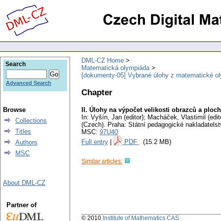
DML-CZ Home
Search
Matematická olympiáda
[dokumenty-05] Vybrané úlohy z matematické oly
Advanced Search
Chapter
Browse
II. Úlohy na výpočet velikosti obrazců a ploch
In: Vyšín, Jan (editor); Macháček, Vlastimil (edito
Collections
(Czech).
Praha: Státní pedagogické nakladatelst
Titles
MSC:
97U40
Full entry
|
PDF
(15.2 MB)
Authors
MSC
Similar articles:
About DML-CZ
Partner of
© 2010
Institute of Mathematics CAS