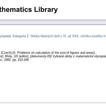
mpiády. Kategorie Z. Sbírka řešených úloh z III. až XXX. ročníku soutěže
(Czech) [II. Problems on calculation of the size of figures and areas].
r); Mída, Jiří (editor):
[dokumenty-05] Vybrané úlohy z matematické olympiády
ví, 1982.
pp. 153-188