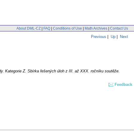
About DML-CZ
|
FAQ
|
Conditions of Use
|
Math Archives
|
Contact Us
Previous
|
Up
|
Next
. Kategorie Z. Sbírka řešených úloh z III. až XXX. ročníku soutěže.
Feedback