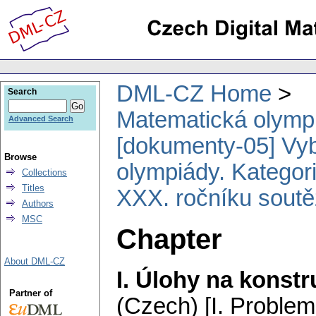
DML-CZ Home
Search
Matematická olymp
Advanced Search
[dokumenty-05] Vy
Browse
olympiády. Kategori
Collections
Titles
XXX. ročníku sout
Authors
MSC
Chapter
About DML-CZ
I. Úlohy na konst
Partner of
(Czech) [I. Problem