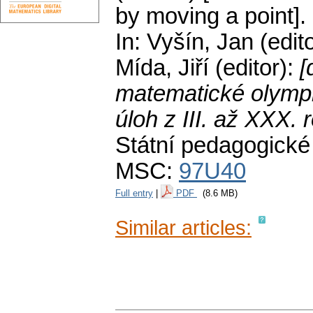
by moving a point].
In: Vyšín, Jan (edit
Mída, Jiří (editor):
[
matematické olympi
úloh z III. až XXX.
Státní pedagogické
MSC:
97U40
Full entry
|
PDF
(8.6 MB)
Similar articles: