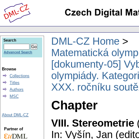
DML-CZ Home
Search
Matematická olymp
Advanced Search
[dokumenty-05] Vy
Browse
olympiády. Kategori
Collections
Titles
XXX. ročníku sout
Authors
MSC
Chapter
About DML-CZ
VIII. Stereometrie
Partner of
In: Vyšín, Jan (edit