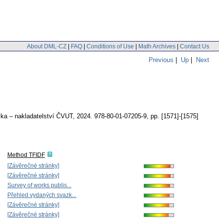
About DML-CZ
|
FAQ
|
Conditions of Use
|
Math Archives
|
Contact Us
Previous
|
Up
|
Next
ka – nakladatelství ČVUT, 2024. 978-80-01-07205-9,
pp. [1571]-[1575]
Method TFIDF
[Závěrečné stránky]
[Závěrečné stránky]
Survey of works publis...
Přehled vydaných svazk...
[Závěrečné stránky]
[Závěrečné stránky]