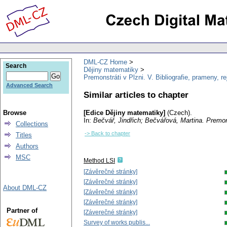
DML-CZ Home
Search
Dějiny matematiky
Premonstráti v Plzni. V. Bibliografie, prameny, re
Advanced Search
Similar articles to chapter
Browse
[Edice Dějiny matematiky]
(Czech).
In:
Bečvář, Jindřich
;
Bečvářová, Martina
. Premon
Collections
-> Back to chapter
Titles
Authors
MSC
Method LSI
[Závěrečné stránky]
[Závěrečné stránky]
About DML-CZ
[Závěrečné stránky]
[Závěrečné stránky]
Partner of
[Záverečné stránky]
Survey of works publis...