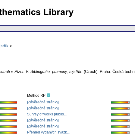
jstřík
stráti v Plzni. V. Bibliografie, prameny, rejstřík.
(Czech).
Praha: Česká techni
Method RP
[Závěrečné stránky]
[Závěrečné stránky]
Survey of works publis...
[Závěrečné stránky]
[Závěrečné stránky]
Přehled vydaných svazk...