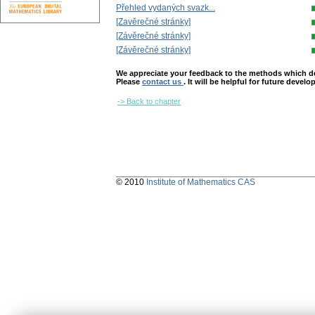
Přehled vydaných svazk...
[Zavěrečné stránky]
[Závěrečné stránky]
[Závěrečné stránky]
We appreciate your feedback to the methods which deter
Please
contact us
. It will be helpful for future devel
-> Back to chapter
© 2010
Institute of Mathematics CAS