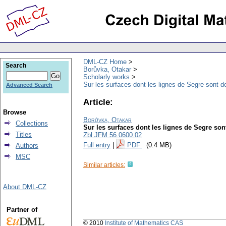
DML-CZ Home
Search
Borůvka, Otakar
Scholarly works
Sur les surfaces dont les lignes de Segre sont 
Advanced Search
Article:
Browse
Borůvka, Otakar
Collections
Sur les surfaces dont les lignes de Segre so
Titles
Zbl JFM 56.0600.02
Full entry
|
PDF
(0.4 MB)
Authors
MSC
Similar articles:
About DML-CZ
Partner of
© 2010
Institute of Mathematics CAS