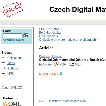
DML-CZ Home
Search
Borůvka, Otakar
Other works
O klasických matematických problémech
Advanced Search
Article:
Browse
Borůvka, Otakar
Collections
O klasických matematických problémech
(Cze
Titles
Full entry
|
PDF
(0.2 MB)
Authors
MSC
Similar articles:
About DML-CZ
Partner of
© 2010
Institute of Mathematics CAS