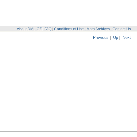
About DML-CZ
|
FAQ
|
Conditions of Use
|
Math Archives
|
Contact Us
Previous
|
Up
|
Next