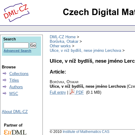
DML-CZ Home
Search
Borůvka, Otakar
Other works
Ulice, v níž bydlíš, nese jméno Lerchova
Advanced Search
Ulice, v níž bydlíš, nese jméno Ler
Browse
Article:
Collections
Titles
Borůvka, Otakar
Ulice, v níž bydlíš, nese jméno Lerchova
(Cze
Authors
Full entry
|
PDF
(0.1 MB)
MSC
About DML-CZ
Partner of
© 2010
Institute of Mathematics CAS