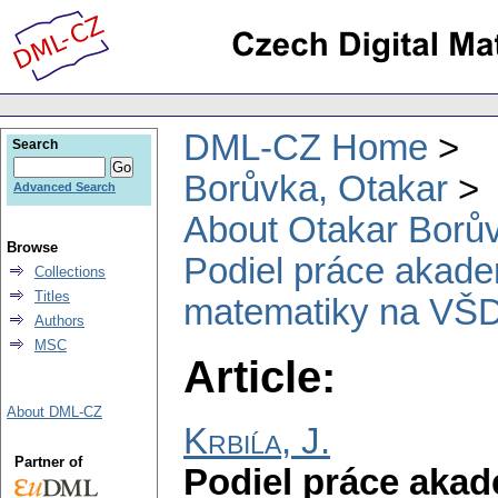
DML-CZ Home
Search
Borůvka, Otakar
Advanced Search
About Otakar Borů
Browse
Podiel práce akade
Collections
Titles
matematiky na VŠD 
Authors
MSC
Article:
About DML-CZ
Krbiĺa, J.
Partner of
Podiel práce akad