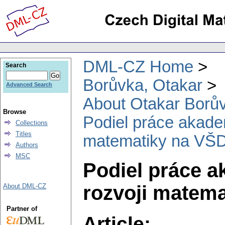
DML-CZ Home
Search
Borůvka, Otakar
Advanced Search
About Otakar Borů
Browse
Podiel práce akade
Collections
Titles
matematiky na VŠD 
Authors
MSC
Podiel práce 
rozvoji matema
About DML-CZ
Partner of
Article: