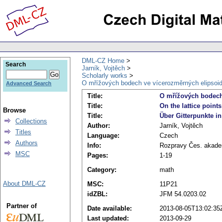
DML-CZ Home
Search
Jarník, Vojtěch
Scholarly works
O mřížových bodech ve vícerozměrných elipsoi
Advanced Search
Title:
O mřížových bodech
Title:
On the lattice point
Browse
Title:
Über Gitterpunkte i
Collections
Author:
Jarník, Vojtěch
Titles
Language:
Czech
Authors
Info:
Rozpravy Čes. akademi
MSC
Pages:
1-19
Category:
math
About DML-CZ
MSC:
11P21
idZBL:
JFM 54.0203.02
Partner of
Date available:
2013-08-05T13:02:35
Last updated:
2013-09-29