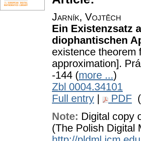
Jarník, Vojtěch
Ein Existenzsatz 
diophantischen A
existence theorem f
approximation].
Prá
-144 (
more ...
)
Zbl 0004.34101
Full entry
|
PDF
(
Note:
Digital copy 
(The Polish Digital
http://pldml.icm.ed