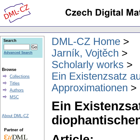
DML-CZ Home
Search
Jarník, Vojtěch
Advanced Search
Scholarly works
Browse
Ein Existenzsatz a
Collections
Titles
Approximationen
Authors
MSC
Ein Existenzsa
diophantische
About DML-CZ
Partner of
Article: