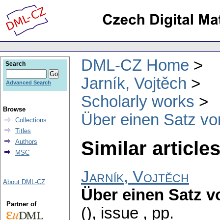
DML-CZ Home
Search
Jarník, Vojtěch
Advanced Search
Scholarly works
Browse
Über einen Satz vo
Collections
Titles
Similar articles
Authors
MSC
Jarník, Vojtěch
About DML-CZ
Über einen Satz v
Partner of
(), issue
,
pp.