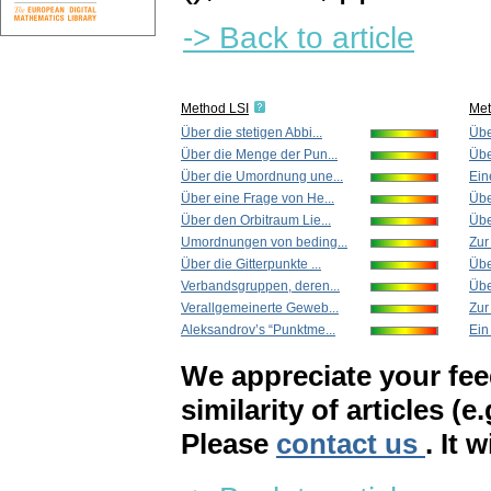
-> Back to article
Method LSI
Me
Über die stetigen Abbi...
Übe
Über die Menge der Pun...
Übe
Über die Umordnung une...
Ein
Über eine Frage von He...
Übe
Über den Orbitraum Lie...
Übe
Umordnungen von beding...
Zur
Über die Gitterpunkte ...
Übe
Verbandsgruppen, deren...
Übe
Verallgemeinerte Geweb...
Zur
Aleksandrov’s “Punktme...
Ein
We appreciate your fe
similarity of articles (e
Please
contact us
. It 