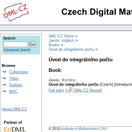
DML-CZ Home
Search
Jarník, Vojtěch
Books
Úvod do integrálního počtu
Advanced Search
Úvod do integrálního počtu
Browse
Book:
Collections
Titles
Jarník, Vojtěch
Úvod do integrálního počtu
(Czech) [Introducti
Authors
Full entry
|
DML-CZ Record
MSC
About DML-CZ
Partner of
© 2010
Institute of Mathematics CAS