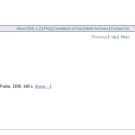
About DML-CZ
|
FAQ
|
Conditions of Use
|
Math Archives
|
Contact Us
Previous
|
Up
|
Next
raha, 1938, 168 s. (
more ...
)