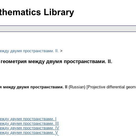
жду двумя пространствами. II.
еометрия между двумя пространствами. II.
 между двумя пространствами. II
(Russian) [Projective differential geo
жду двумя пространствами. I
жду двумя пространствами. III
ежду двумя пространствами. IV
ежду двумя пространствами. V