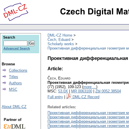
DML-CZ Home
Search
Čech, Eduard
Scholarly works
Проективная дифференциальная геометрия ме
Advanced Search
Проективная дифференциальная г
Browse
Article:
Collections
Titles
Čech, Eduard
Проективная дифференциальная геометрия
Authors
(77) (1952), 109-123 (
more ...
)
MSC
MSC:
53.0X
|
MR 0063100
|
Zbl 0052.38504
Full entry
|
DML-CZ Record
About DML-CZ
Related articles:
Проективная дифференциальная геометрия ме
Проективная дифференциальная геометрия ме
Partner of
Проективная дифференциальная геометрия м
Проективная дифференциальная геометрия м