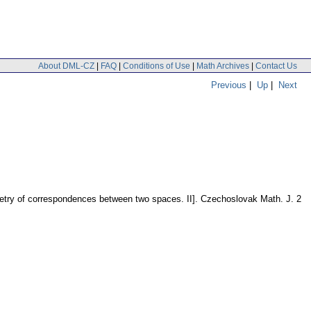
About DML-CZ
|
FAQ
|
Conditions of Use
|
Math Archives
|
Contact Us
Previous
|
Up
|
Next
metry of correspondences between two spaces. II].
Czechoslovak Math. J. 2