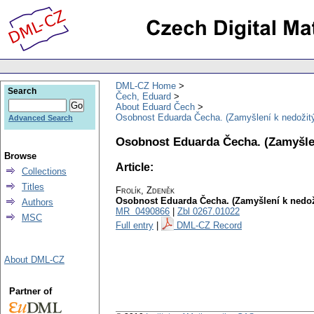
DML-CZ Home
Search
Čech, Eduard
About Eduard Čech
Osobnost Eduarda Čecha. (Zamyšlení k nedožit
Advanced Search
Osobnost Eduarda Čecha. (Zamyšle
Browse
Article:
Collections
Titles
Frolík, Zdeněk
Osobnost Eduarda Čecha. (Zamyšlení k nedo
Authors
MR 0490866
|
Zbl 0267.01022
MSC
Full entry
|
DML-CZ Record
About DML-CZ
Partner of