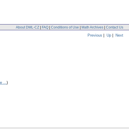
About DML-CZ
|
FAQ
|
Conditions of Use
|
Math Archives
|
Contact Us
Previous
|
Up
|
Next
e ...
)