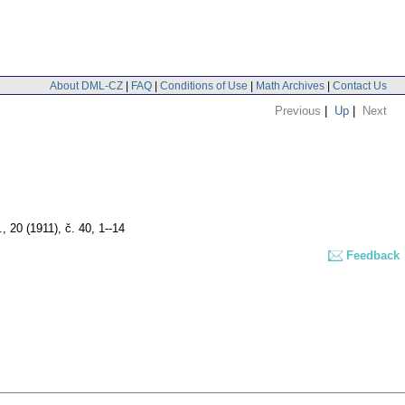
About DML-CZ
|
FAQ
|
Conditions of Use
|
Math Archives
|
Contact Us
Previous
|
Up
|
Next
, 20 (1911), č. 40, 1--14
Feedback