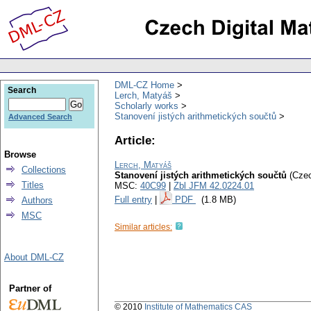
DML-CZ Home
Search
Lerch, Matyáš
Scholarly works
Stanovení jistých arithmetických součtů
Advanced Search
Article:
Browse
Lerch, Matyáš
Collections
Stanovení jistých arithmetických součtů
(Czec
Titles
MSC:
40C99
|
Zbl JFM 42.0224.01
Full entry
|
PDF
(1.8 MB)
Authors
MSC
Similar articles:
About DML-CZ
Partner of
© 2010
Institute of Mathematics CAS