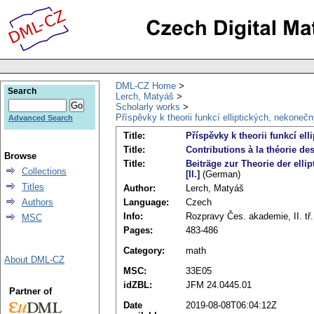
DML-CZ Home
Search
Lerch, Matyáš
Scholarly works
Příspěvky k theorii funkcí elliptických, nekonečn
Advanced Search
Title:
Příspěvky k theorii funkcí el
Title:
Contributions à la théorie des 
Browse
Title:
Beiträge zur Theorie der ell
Collections
[II.]
(German)
Titles
Author:
Lerch, Matyáš
Language:
Czech
Authors
Info:
Rozpravy Čes. akademie, II. tř.
MSC
Pages:
483-486
Category:
math
About DML-CZ
MSC:
33E05
idZBL:
JFM 24.0445.01
Partner of
Date
2019-08-08T06:04:12Z