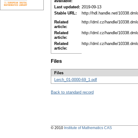
available:
Last updated:
2019-09-13
Stable URL:
http://hdl.handle.net/10338.dm
Related
http://dml.cz/handle/10338.dm
article:
Related
http://dml.cz/handle/10338.dm
article:
Related
http://dml.cz/handle/10338.dm
article:
Files
Files
Lerch_01-0000-69_1.pdf
Back to standard record
© 2010
Institute of Mathematics CAS