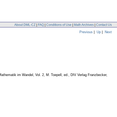
About DML-CZ
|
FAQ
|
Conditions of Use
|
Math Archives
|
Contact Us
Previous
|
Up
|
Next
 Mathematik im Wandel, Vol. 2, M. Toepell, ed., DIV Verlag Franzbecker,