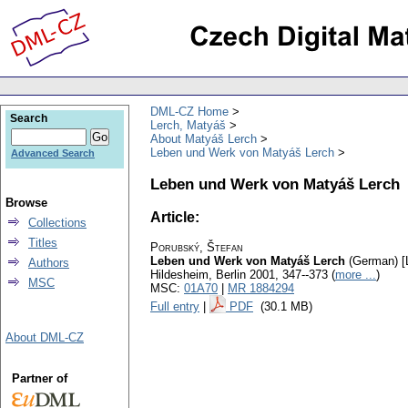
DML-CZ Home
Search
Lerch, Matyáš
About Matyáš Lerch
Leben und Werk von Matyáš Lerch
Advanced Search
Leben und Werk von Matyáš Lerch
Browse
Article:
Collections
Titles
Porubský, Štefan
Leben und Werk von Matyáš Lerch
(German) [
Authors
Hildesheim, Berlin 2001, 347--373 (
more ...
)
MSC
MSC:
01A70
|
MR 1884294
Full entry
|
PDF
(30.1 MB)
About DML-CZ
Partner of