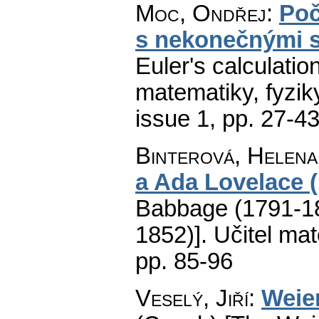
Moc, Ondřej
:
Poč
s nekonečnými 
Euler's calculation
matematiky, fyzik
issue 1
,
pp. 27-4
Binterová, Helena
a Ada Lovelace 
Babbage (1791-18
1852)].
Učitel ma
pp. 85-96
Veselý, Jiří
:
Weie