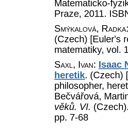
Matematicko-fyzik
Praze, 2011. ISB
Smýkalová, Radka
(Czech) [Euler's 
matematiky
,
vol. 
Saxl, Ivan
:
Isaac 
heretik
.
(Czech) 
philosopher, heret
Bečvářová, Marti
věků. VI.
(Czech)
pp. 7-68