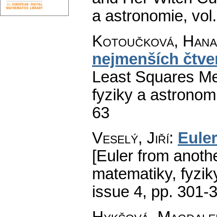
a astronomie
,
vol
Kotoučková, Hana
nejmenších čtve
Least Squares Me
fyziky a astronom
63
Veselý, Jiří
:
Euler
[Euler from anothe
matematiky, fyzik
issue 4
,
pp. 301-
Hykšová, Magdale