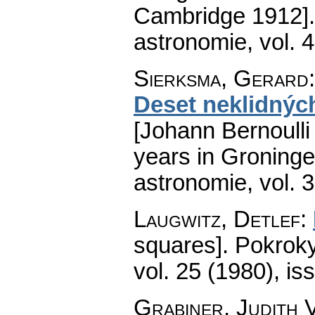
Cambridge 1912].
astronomie
,
vol. 
Sierksma, Gerard
Deset neklidnýc
[Johann Bernoulli
years in Groninge
astronomie
,
vol. 
Laugwitz, Detlef
:
squares].
Pokroky
vol. 25 (1980), is
Grabiner, Judith V