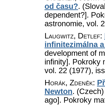
od času?
.
(Slova
dependent?].
Pok
astronomie
,
vol. 
Laugwitz, Detlef
:
infinitezimálna 
development of ma
infinity].
Pokroky m
vol. 22 (1977), is
Horák, Zdeněk
:
Př
Newton
.
(Czech)
ago].
Pokroky mat