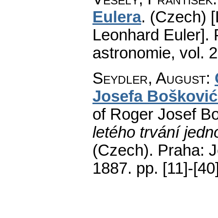
Eulera
.
(Czech) [
Leonhard Euler].
astronomie
,
vol. 
Seydler, August
:
Josefa Bošković
of Roger Josef Bo
letého trvání jed
(Czech).
Praha: J
1887.
pp. [11]-[40