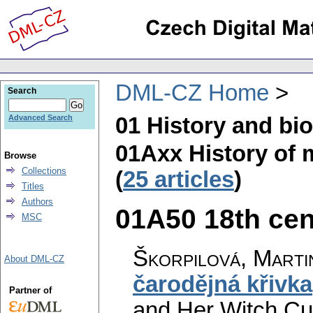
DML-CZ Home
Search
01 History and bi
Advanced Search
01Axx History of
Browse
Collections
(
25 articles
)
Titles
Authors
01A50 18th cent
MSC
Škorpilová, Marti
About DML-CZ
čarodějná křivka
Partner of
and Her Witch Cu