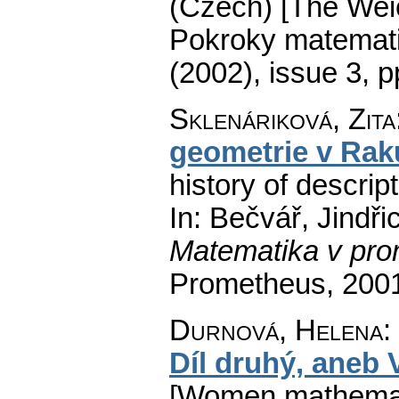
(Czech) [The Wei
Pokroky matemati
(2002), issue 3
,
p
Sklenáriková, Zita
geometrie v Ra
history of descrip
In: Bečvář, Jindři
Matematika v pro
Prometheus, 200
Durnová, Helena
:
Díl druhý, aneb 
[Women mathemati