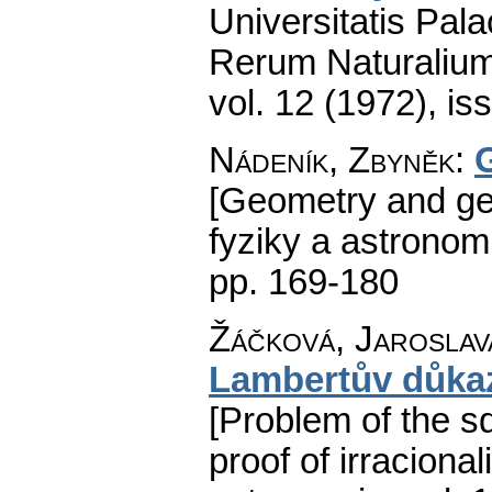
Universitatis Pal
Rerum Naturaliu
vol. 12 (1972), is
Nádeník, Zbyněk
:
[Geometry and ge
fyziky a astronom
pp. 169-180
Žáčková, Jaroslav
Lambertův důkaz 
[Problem of the s
proof of irracionali