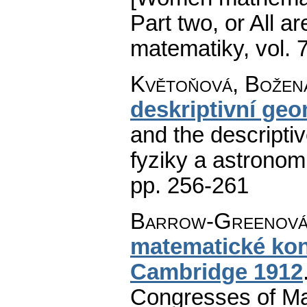
Part two, or All a
matematiky
,
vol. 
Květoňová, Božen
deskriptivní geo
and the descripti
fyziky a astronom
pp. 256-261
Barrow-Greenová
matematické kon
Cambridge 1912
Congresses of Ma