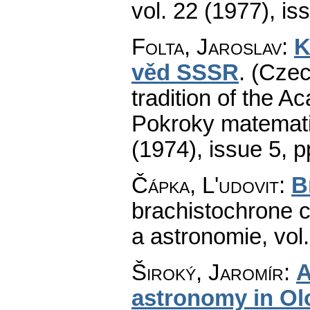
vol. 22 (1977), is
Folta, Jaroslav
:
K
věd SSSR
.
(Czec
tradition of the 
Pokroky matemati
(1974), issue 5
,
p
Čápka, L'udovit
:
B
brachistochrone c
a astronomie
,
vol
Široký, Jaromír
:
A
astronomy in O