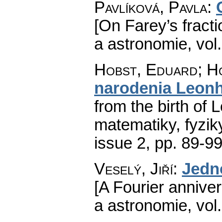
Pavlíková, Pavla
:
[On Farey’s fracti
a astronomie
,
vol
Hobst, Eduard; Ho
narodenia Leonh
from the birth of 
matematiky, fyzik
issue 2
,
pp. 89-9
Veselý, Jiří
:
Jedn
[A Fourier anniver
a astronomie
,
vol