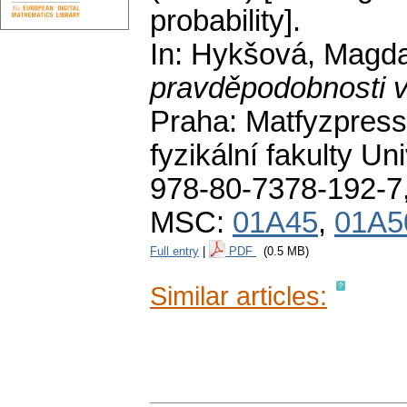
probability].
In: Hykšová, Magd
pravděpodobnosti v
Praha: Matfyzpress
fyzikální fakulty U
978-80-7378-192-7
MSC:
01A45
,
01A5
Full entry
|
PDF
(0.5 MB)
Similar articles: