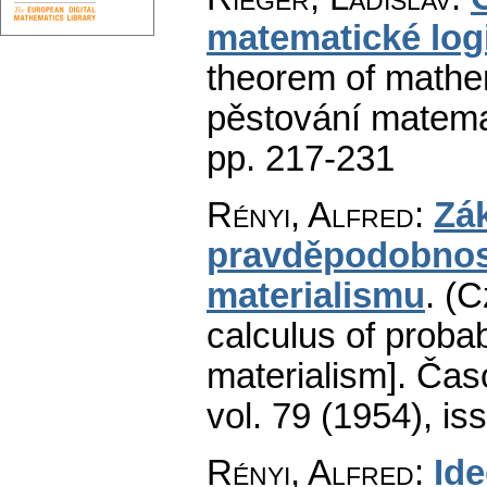
matematické log
theorem of mathem
pěstování matema
pp. 217-231
Rényi, Alfred
:
Zá
pravděpodobnost
materialismu
.
(C
calculus of probabil
materialism].
Časo
vol. 79 (1954), is
Rényi, Alfred
:
Id