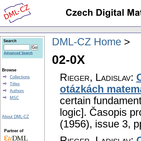
DML-CZ Home
Search
Advanced Search
02-0X
Browse
Rieger, Ladislav
:
Collections
Titles
otázkách matema
Authors
certain fundament
MSC
logic].
Časopis pr
About DML-CZ
(1956), issue 3
,
p
Partner of
Rieger, Ladislav
: