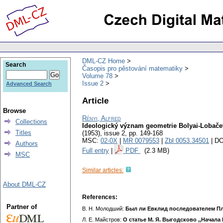
DML-CZ Home
Search
Časopis pro pěstování matematiky
Volume 78
Issue 2
Advanced Search
Article
Browse
Rényi, Alfred
Collections
Ideologický význam geometrie Bolyai-Lobač
Titles
(1953), issue 2
,
pp. 149-168
MSC:
02-0X
|
MR 0079553
|
Zbl 0053.34501
| DO
Authors
Full entry
|
PDF
(2.3 MB)
MSC
Similar articles:
About DML-CZ
References:
Partner of
В. Н. Молодший:
Был ли Евклид последователем П
Л. Е. Майстров:
О статье М. Я. Выгодсково ,,Начала