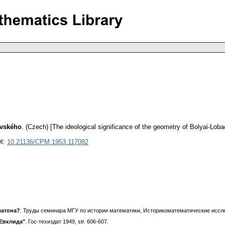
evského
.
(Czech) [The ideological significance of the geometry of Bolyai-Loba
I:
10.21136/CPM.1953.117082
латона?
. Труды семинара МГУ по истории математики, Историкоматематические исследов
 Евклида"
. Гос-техиздат 1949, str. 606-607.