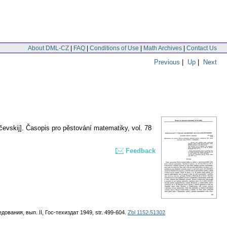
About DML-CZ
|
FAQ
|
Conditions of Use
|
Math Archives
|
Contact Us
Previous
|
Up
|
Next
čevskij].
Časopis pro pěstování matematiky
,
vol. 78
Feedback
ания, вып. II, Гос-техиздат 1949, str. 499-604.
Zbl 1152.51302