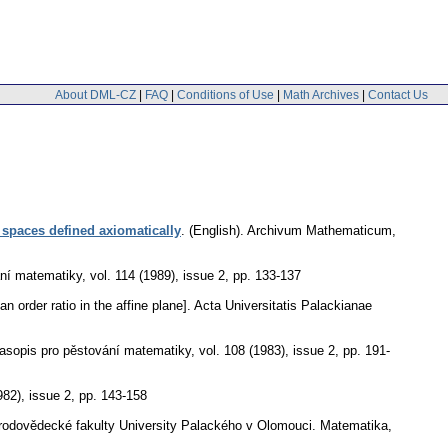
About DML-CZ
|
FAQ
|
Conditions of Use
|
Math Archives
|
Contact Us
 spaces defined axiomatically
.
(English).
Archivum Mathematicum
,
ání matematiky
,
vol. 114 (1989), issue 2
,
pp. 133-137
 order ratio in the affine plane].
Acta Universitatis Palackianae
asopis pro pěstování matematiky
,
vol. 108 (1983), issue 2
,
pp. 191-
982), issue 2
,
pp. 143-158
írodovědecké fakulty University Palackého v Olomouci. Matematika
,