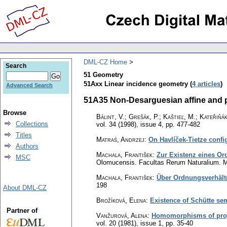
DML-CZ Home
Search
51 Geometry
51Axx Linear incidence geometry (
4 articles
)
Advanced Search
51A35 Non-Desarguesian affine and pr
Browse
Bálint, V.; Grešák, P.; Kaštieľ, M.; Kateřiňá
Collections
vol. 34 (1998), issue 4
,
pp. 477-482
Titles
Matraś, Andrzej
:
On Havlíček-Tietze conf
Authors
Machala, František
:
Zur Existenz eines Or
MSC
Olomucensis. Facultas Rerum Naturalium. 
Machala, František
:
Über Ordnungsverhältn
198
About DML-CZ
Brožíková, Elena
:
Existence of Schütte s
Partner of
Vanžurová, Alena
:
Homomorphisms of proje
vol. 20 (1981), issue 1
,
pp. 35-40