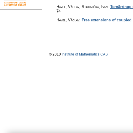
Havel, Václav; Studnička, Ivan
:
Ternärringe
74
Havel, Václav
:
Free extensions of coupled
© 2010
Institute of Mathematics CAS