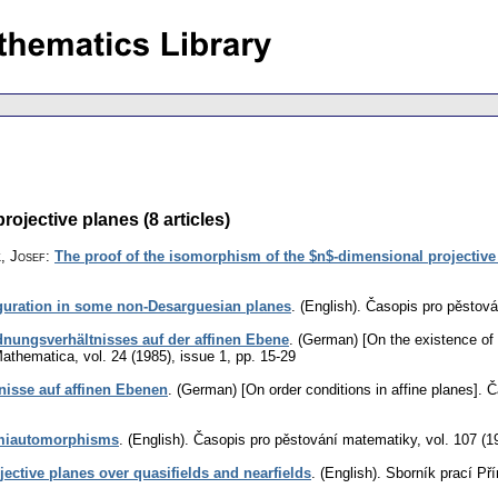
ojective planes (8 articles)
k, Josef
:
The proof of the isomorphism of the $n$-dimensional projective
iguration in some non-Desarguesian planes
.
(English).
Časopis pro pěstov
dnungsverhältnisses auf der affinen Ebene
.
(German) [On the existence of an
Mathematica
,
vol. 24 (1985), issue 1
,
pp. 15-29
isse auf affinen Ebenen
.
(German) [On order conditions in affine planes].
Č
emiautomorphisms
.
(English).
Časopis pro pěstování matematiky
,
vol. 107 (1
ctive planes over quasifields and nearfields
.
(English).
Sborník prací Př