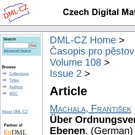
DML-CZ Home
Search
Časopis pro pěstov
Advanced Search
Volume 108
Browse
Issue 2
Collections
Titles
Article
Authors
MSC
Machala, František
About DML-CZ
Über Ordnungsverh
Partner of
Ebenen
.
(German) 