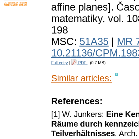
affine planes].
Časo
matematiky
,
vol. 10
198
MSC:
51A35
|
MR 
10.21136/CPM.198
Full entry
|
PDF
(0.7 MB)
Similar articles:
References:
[1] W. Junkers:
Eine Ke
Räume durch kennzeich
Teilverhältnisses
. Arch