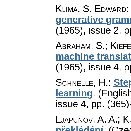
Klima, S. Edward
generative gra
(1965), issue 2
,
p
Abraham, S.; Kiefe
machine transla
(1965), issue 4
,
p
Schnelle, H.
:
Ste
learning
.
(English
issue 4
,
pp. (365)
Ljapunov, A. A.; K
překládání
.
(Czec