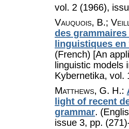
vol. 2 (1966), iss
Vauquois, B.; Veil
des grammaires 
linguistiques en
(French) [An appl
linguistic models 
Kybernetika
,
vol.
Matthews, G. H.
:
light of recent 
grammar
.
(Englis
issue 3
,
pp. (271)