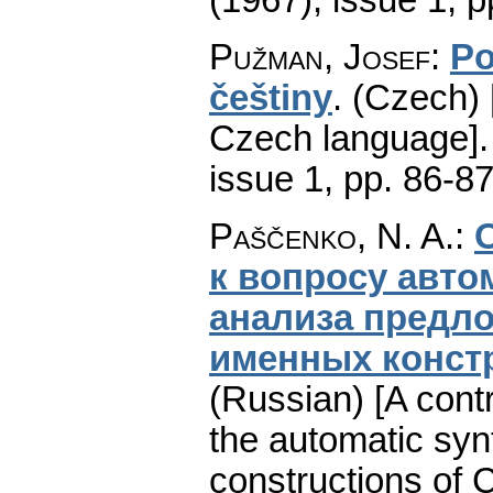
Pužman, Josef
:
Po
češtiny
.
(Czech) 
Czech language].
issue 1
,
pp. 86-8
Paščenko, N. A.
:
к вопросу авто
анализа предл
именных конст
(Russian) [A contr
the automatic syn
constructions of 