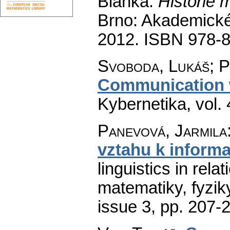
Blanka:
Historie 
Brno: Akademické
2012. ISBN 978-
Svoboda, Lukáš; P
Communication 
Kybernetika
,
vol.
Panevová, Jarmila
vztahu k informa
linguistics in rela
matematiky, fyzik
issue 3
,
pp. 207-