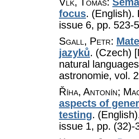
Vlk, Tomáš
:
Seman
focus
.
(English).
issue 6
,
pp. 523-
Sgall, Petr
:
Mate
jazyků
.
(Czech) [
natural languages
astronomie
,
vol. 
Říha, Antonín; Ma
aspects of gene
testing
.
(English)
issue 1
,
pp. (32)-