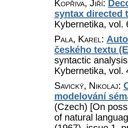
Kopřiva, Jiří
:
Deco
syntax directed 
Kybernetika
,
vol.
Pala, Karel
:
Auto
českého textu (
syntactic analysis
Kybernetika
,
vol.
Savický, Nikolaj
:
modelování séma
(Czech) [On possi
of natural langua
(1967), issue 1
,
p