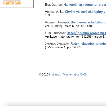
Babuška, Ivo
:
Нелинейная теория внутре
Volkov, A. N.
:
Chvění válcové skořepiny v
169
Valenta, Jaroslav
:
Die theoretische Lösung
vol. 3 (1958), issue 6
,
pp. 461-478
Fuka, Jaroslav
:
Řešení prvního problému p
Aplikace matematiky
,
vol. 3 (1958), issue 1
Janatka, Jaroslav
:
Řešení vlastních torsní
(1956), issue 4
,
pp. 245-275
© 2010
Institute of Mathematics CAS