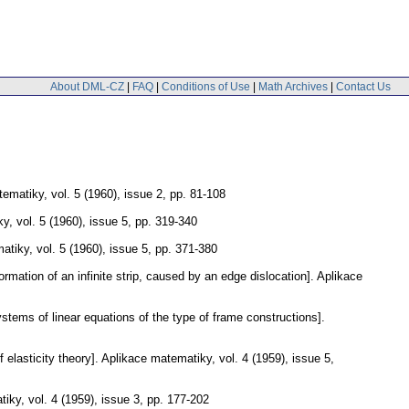
About DML-CZ
|
FAQ
|
Conditions of Use
|
Math Archives
|
Contact Us
tematiky
,
vol. 5 (1960), issue 2
,
pp. 81-108
ky
,
vol. 5 (1960), issue 5
,
pp. 319-340
matiky
,
vol. 5 (1960), issue 5
,
pp. 371-380
rmation of an infinite strip, caused by an edge dislocation].
Aplikace
tems of linear equations of the type of frame constructions].
elasticity theory].
Aplikace matematiky
,
vol. 4 (1959), issue 5
,
tiky
,
vol. 4 (1959), issue 3
,
pp. 177-202