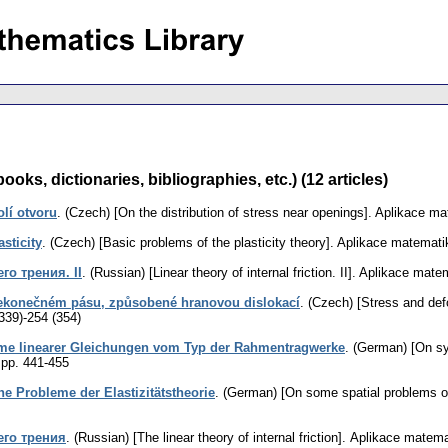
ks, dictionaries, bibliographies, etc.) (12 articles)
lí otvoru
.
(Czech) [On the distribution of stress near openings].
Aplikace ma
sticity
.
(Czech) [Basic problems of the plasticity theory].
Aplikace matemati
о трения. II
.
(Russian) [Linear theory of internal friction. II].
Aplikace mate
nekonečném pásu, způsobené hranovou dislokací
.
(Czech) [Stress and defo
339)-254 (354)
me linearer Gleichungen vom Typ der Rahmentragwerke
.
(German) [On sys
,
pp. 441-455
he Probleme der Elastizitätstheorie
.
(German) [On some spatial problems of 
его трения
.
(Russian) [The linear theory of internal friction].
Aplikace matema