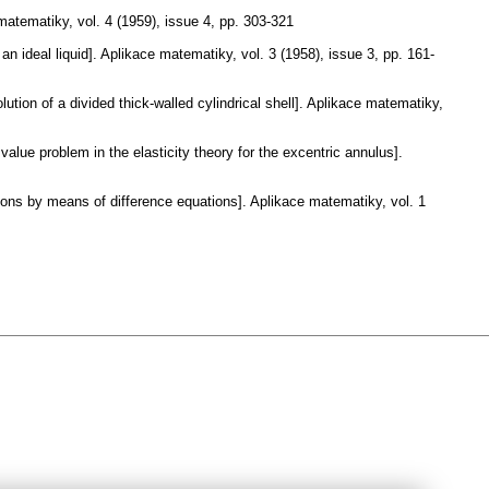
matematiky
,
vol. 4 (1959), issue 4
,
pp. 303-321
an ideal liquid].
Aplikace matematiky
,
vol. 3 (1958), issue 3
,
pp. 161-
ution of a divided thick-walled cylindrical shell].
Aplikace matematiky
,
 value problem in the elasticity theory for the excentric annulus].
tions by means of difference equations].
Aplikace matematiky
,
vol. 1