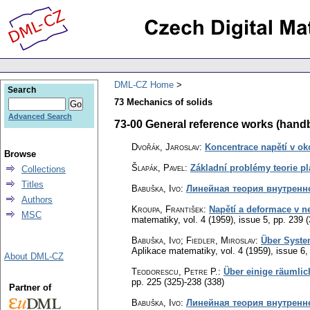
DML-CZ Home
Search
73 Mechanics of solids
Advanced Search
73-00 General reference works (handboo
Dvořák, Jaroslav
:
Koncentrace napětí v oko
Browse
Šlapák, Pavel
:
Základní problémy teorie pla
Collections
Titles
Babuška, Ivo
:
Линейная теория внутреннег
Authors
Kroupa, František
:
Napětí a deformace v 
MSC
matematiky
,
vol. 4 (1959), issue 5
,
pp. 239 (
Babuška, Ivo; Fiedler, Miroslav
:
Über Syste
Aplikace matematiky
,
vol. 4 (1959), issue 6
About DML-CZ
Teodorescu, Petre P.
:
Über einige räumlic
pp. 225 (325)-238 (338)
Partner of
Babuška, Ivo
:
Линейная теория внутренн