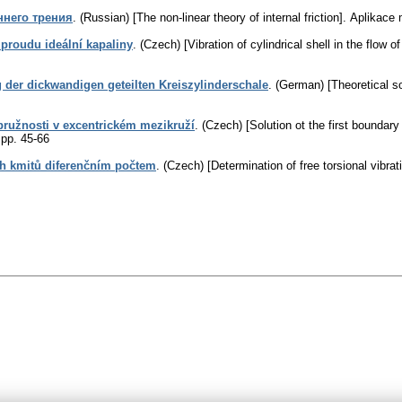
ннего трения
.
(Russian) [The non-linear theory of internal friction].
Aplikace 
 proudu ideální kapaliny
.
(Czech) [Vibration of cylindrical shell in the flow of 
 der dickwandigen geteilten Kreiszylinderschale
.
(German) [Theoretical sol
ružnosti v excentrickém mezikruží
.
(Czech) [Solution ot the first boundary
,
pp. 45-66
ch kmitů diferenčním počtem
.
(Czech) [Determination of free torsional vibra