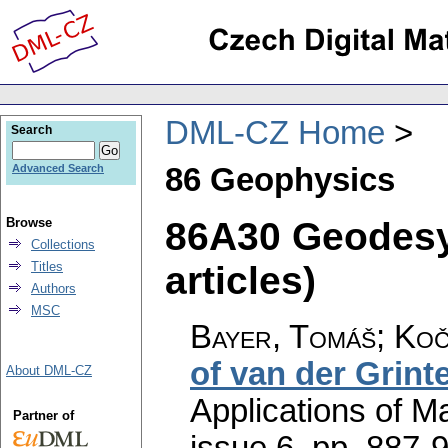
DML-CZ Home
Search
86 Geophysics
Advanced Search
86A30 Geodesy
Browse
Collections
articles)
Titles
Authors
MSC
Bayer, Tomáš; Koč
of van der Grint
About DML-CZ
Applications of M
Partner of
issue 6
,
pp. 887-