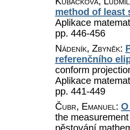
Kubáčková, Ludmil
method of least 
Aplikace matemat
pp. 446-456
Nádeník, Zbyněk
:
referenčního eli
conform projection
Aplikace matemat
pp. 441-449
Čubr, Emanuel
:
O 
the measurement of
pěstování mathema