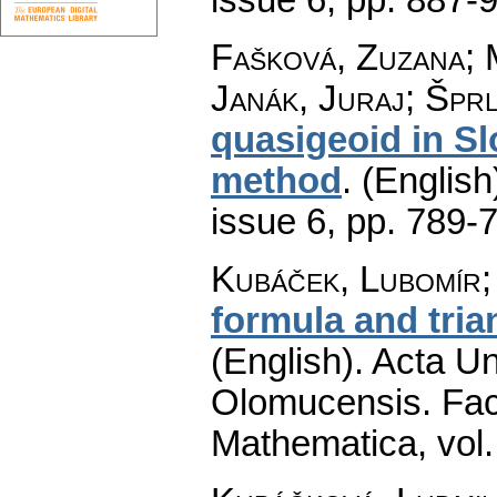
Fašková, Zuzana; 
Janák, Juraj; Špr
quasigeoid in Sl
method
.
(English
issue 6
,
pp. 789-
Kubáček, Lubomír;
formula and tria
(English).
Acta Un
Olomucensis. Fac
Mathematica
,
vol