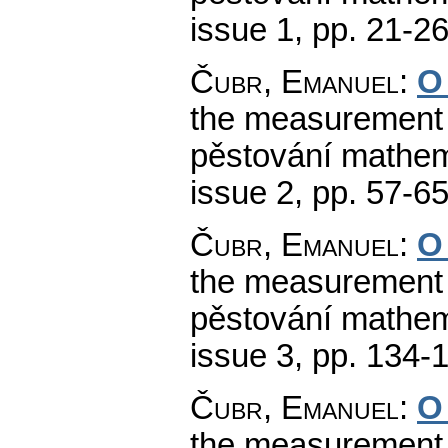
issue 1
,
pp. 21-2
Čubr, Emanuel
:
O 
the measurement of
pěstování mathema
issue 2
,
pp. 57-6
Čubr, Emanuel
:
O 
the measurement of
pěstování mathema
issue 3
,
pp. 134-
Čubr, Emanuel
:
O 
the measurement of