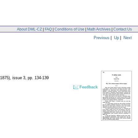
About DML-CZ
|
FAQ
|
Conditions of Use
|
Math Archives
|
Contact Us
Previous
|
Up
|
Next
(1875), issue 3
,
pp. 134-139
Feedback