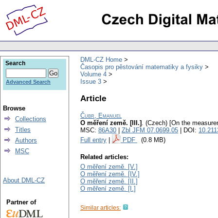
DML-CZ Home
Search
Časopis pro pěstování matematiky a fysiky
Volume 4
Issue 3
Advanced Search
Article
Browse
Čubr, Emanuel
Collections
O měření země. [III.]
.
(Czech) [On the measureme
Titles
MSC:
86A30
|
Zbl JFM 07.0699.05
| DOI:
10.21
Full entry
|
PDF
(0.8 MB)
Authors
MSC
Related articles:
O měření země. [V.]
O měření země. [IV.]
About DML-CZ
O měření země. [II.]
O měření země. [I.]
Partner of
Similar articles: