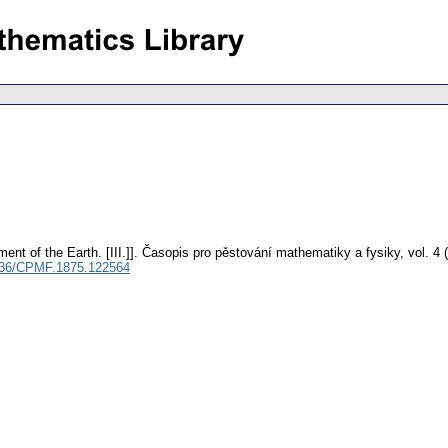
nt of the Earth. [III.]].
Časopis pro pěstování mathematiky a fysiky
,
vol. 4 
136/CPMF.1875.122564