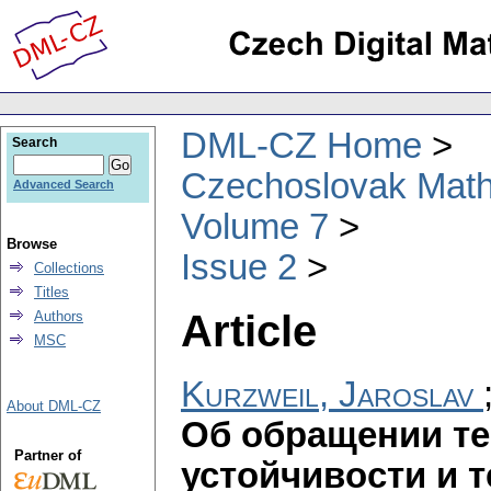
DML-CZ Home
Search
Czechoslovak Math
Advanced Search
Volume 7
Browse
Issue 2
Collections
Titles
Article
Authors
MSC
Kurzweil, Jaroslav
About DML-CZ
Об обращении т
Partner of
устойчивости и 