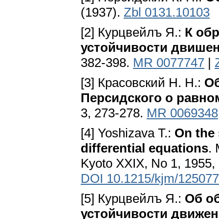
(1937).
Zbl 0131.10103
[2] Курцвейлъ Я.:
К об
устойчивости двише
382-398.
MR 0077747
|
[3] Красовский Н. Н.:
Об
Персидского о равно
3, 273-278.
MR 0069348
[4] Yoshizava Т.:
On the 
differential equations
.
Kyoto XXIX, No 1, 1955, 
DOI 10.1215/kjm/12507
[5] Курцвейлъ Я.:
Об о
устойчивости движе