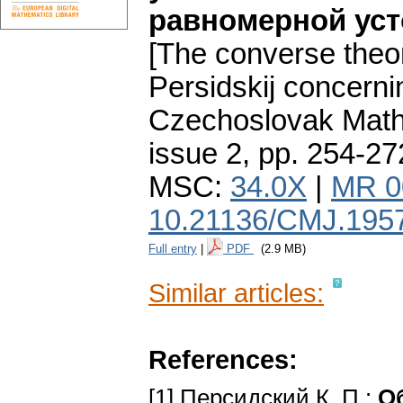
равномерной ус
[The converse the
Persidskij concernin
Czechoslovak Math
issue 2
,
pp. 254-27
MSC:
34.0X
|
MR 0
10.21136/CMJ.195
Full entry
|
PDF
(2.9 MB)
Similar articles:
References:
[1] Персидский К. П.:
О