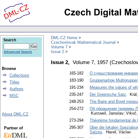
DML-CZ Home
Search
Czechoslovak Mathematical Journal
Volume 7
Issue 2
Advanced Search
Issue 2,
Volume 7, 1957
(
Czechoslov
Browse
165-182
О суещствовании инвариа
Collections
183-190
Gruppenartige Multigruppe
Titles
191-234
Measures the values of whi
Authors
235-247
Der Greensche Satz
. Král
MSC
248-253
The Baire and Borel measu
254-272
Об обращении теоремы Ля
Kurzweil, Jaroslav; Vrkoč,
About DML-CZ
273-294
Théorème fondamental de l
295-307
Über die lokalen Speziali
Partner of
Satzes
. Havel, Václav