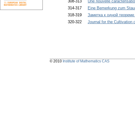
308-313
Une nouvelle caractérisati
314-317
Eine Bemerkung zum Staud
318-319
Заметка к одной теореме
320-322
Journal for the Cultivation
© 2010
Institute of Mathematics CAS