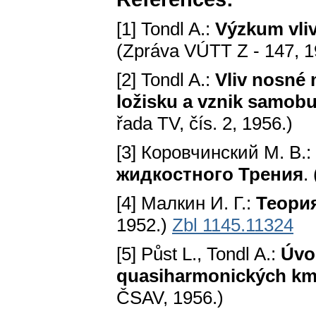
[1] Tondl A.:
Výzkum vliv
(Zpráva VÚTT Z - 147, 1
[2] Tondl A.:
Vliv nosné 
ložisku a vznik samob
řada TV, čís. 2, 1956.)
[3] Коровчинский M. В.:
жидкостного Трения
.
[4] Малкин И. Г.:
Теори
1952.)
Zbl 1145.11324
[5] Půst L., Tondl A.:
Úvo
quasiharmonických km
ČSAV, 1956.)