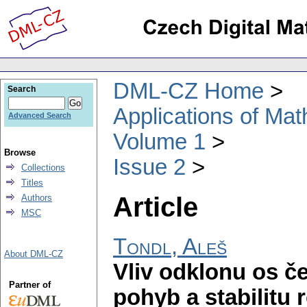
DML-CZ Home
Search
Applications of Ma
Advanced Search
Volume 1
Browse
Issue 2
Collections
Titles
Article
Authors
MSC
Tondl, Aleš
About DML-CZ
Vliv odklonu os č
Partner of
pohyb a stabilitu 