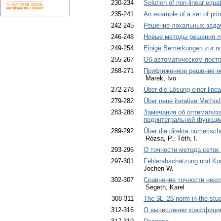
230-234
Solution of non-linear eq
235-241
An example of a set of princ
242-245
Решение локальных зада
246-248
Новые методы решения л
249-254
Einige Bemerkungen zur num
255-267
Об автоматическом пост
268-271
Приближенное решение не
Marek, Ivo
272-278
Über die Lösung einer line
279-282
Über neue iterative Metho
283-288
Замечания об оптимализ
подинтегральной функци
289-292
Über die direkte numerisch
Rózsa, P.; Tóth, I.
293-296
О точности метода сеток
297-301
Fehlerabschätzung und Kon
Jochen W.
302-307
Сравнение точности неко
Segeth, Karel
308-311
The $L_2$-norm in the study
312-316
О вычислении коэффицие