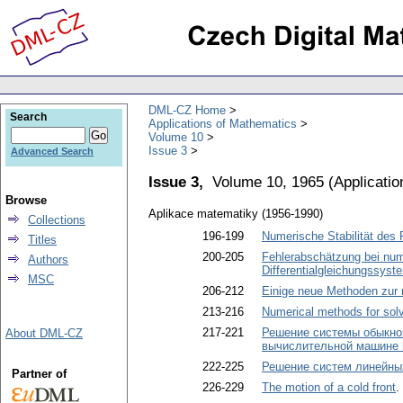
DML-CZ Home
Search
Applications of Mathematics
Volume 10
Issue 3
Advanced Search
Issue 3,
Volume 10, 1965
(
Applicati
Browse
Aplikace matematiky (1956-1990)
Collections
196-199
Numerische Stabilität des 
Titles
200-205
Fehlerabschätzung bei nu
Authors
Differentialgleichungssyst
MSC
206-212
Einige neue Methoden zur
213-216
Numerical methods for solv
217-221
Решение системы обыкн
About DML-CZ
вычислительной машине 
222-225
Решение систем линейны
Partner of
226-229
The motion of a cold front
.